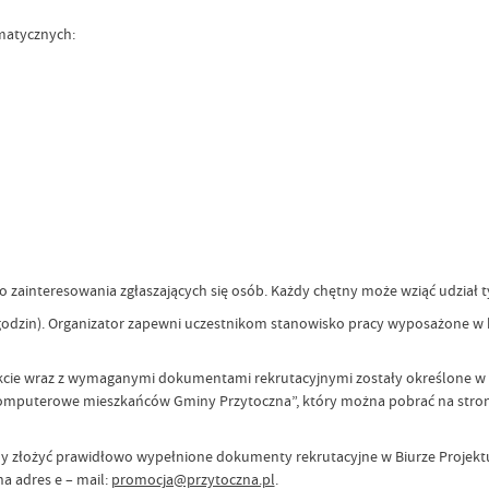
matycznych:
 zainteresowania zgłaszających się osób. Każdy chętny może wziąć udział t
 godzin). Organizator zapewni uczestnikom stanowisko pracy wyposażone w
ekcie wraz z wymaganymi dokumentami rekrutacyjnymi zostały określone w R
 komputerowe mieszkańców Gminy Przytoczna”, który można pobrać na stro
 złożyć prawidłowo wypełnione dokumenty rekrutacyjne w Biurze Projektu, 
a adres e – mail:
promocja@przytoczna.pl
.