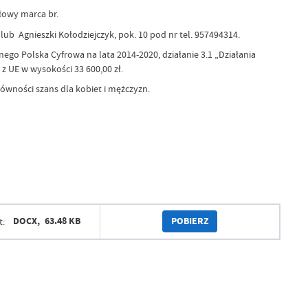
łowy marca br.
lub Agnieszki Kołodziejczyk, pok. 10 pod nr tel. 957494314.
o Polska Cyfrowa na lata 2014-2020, działanie 3.1 „Działania
z UE w wysokości 33 600,00 zł.
ówności szans dla kobiet i mężczyzn.
POBIERZ
DOCX,
63.48 KB
t: