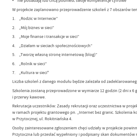
• nie posiadają lub chcą podnieść swoje kompetencje cyfrowe
W projekcie zaplanowano przeprowadzenie szkoleń z 7 obszarów te
1. „Rodzic w Internecie”
2. „Mój biznes w sieci”
3. „Moje finanse i transakcje w sieci”
4. „Działam w sieciach społecznościowych”
5. „Tworzę własną stronę internetową (blog)”
6. „Rolnik w sieci”
7. „Kultura w sieci"
Liczba szkoleń z danego modułu będzie zależała od zadeklarowanego
Szkolenia zostaną przeprowadzone w wymiarze 12 godzin (2 dni x 6
i przerwy kawowe.
Rekrutacja uczestników: Zasady rekrutacji oraz uczestnictwa w proj
w ramach projektu grantowego pn. „Internet bez granic. Szkolenia
w Przytocznej, ul. Rokitniańska 4.
Osoby zainteresowane zgłoszeniem chęci udziały w projekcie powinny
Przytoczna lub przesłać wypełniony i podpisany skan dokumentów n