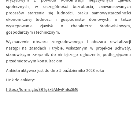
kryzysowym z powodu koncentracji negatywnych zjawisk
społecznych, w szczególności bezrobocia, zaawansowanych
procesów starzenia się ludności, braku samowystarczalności
ekonomicznej ludności i gospodarstw domowych, a także
występowania zjawisk o charakterze środowiskowym,
gospodarczym i technicznym.
Wyznaczenie obszaru zdegradowanego i obszaru rewitalizacji
nastąpi na zasadach i trybie, wskazanym w projekcie uchwały,
stanowiącym załącznik do niniejszego ogłoszenia, podlegającemu
przedmiotowym konsultacjom.
Ankieta aktywna jest do dnia 5 października 2023 roku
Link do ankiety:
https://forms.gle/8RTg8x9AMwPnExSM6