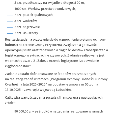
5 szt. przedłużaczy na zwijadle o długości 20 m,
4000 szt. Worków przeciwpowodziowych,
2 szt. pilarek spalinowych,
5 szt. woderów,
2 szt. nagrzewnic,
2 szt. Osuszaczy.
Realizacja zadania przyczynia się do wzmocnienia systemu ochrony
ludności na terenie Gminy Przytoczna, zwiększenia gotowości
operacyjnej służb oraz zapewnienia ciągłości dostaw i zabezpieczenia
logistycznego w sytuacjach kryzysowych. Zadanie realizowane jest
w ramach obszaru 2 „Zabezpieczenie logistyczne i zapewnienie
ciągłości dostaw”.
Zadanie zostało dofinansowane ze środków przeznaczonych
na realizację zadań w ramach „Programu Ochrony Ludności i Obrony
Cywilnej na lata 2025–2026”, na podstawie umowy nr 55 z dnia
13.10.2025 r. zawartej z Wojewodą Lubuskim.
Całkowita wartość zadania została sfinansowana z następujących
źródeł:
90 000,00 zł – ze środków na zadania realizowane w ramach