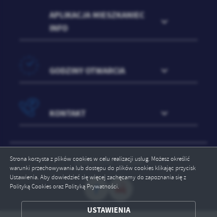
APLIKACJA MIESZKANIEC
INFO
GODZINY OTWARCIA
KONTAKT
Strona korzysta z plików cookies w celu realizacji usług. Możesz określić
ODWIEDZIN: 1459384
warunki przechowywania lub dostępu do plików cookies klikając przycisk
Ustawienia. Aby dowiedzieć się więcej zachęcamy do zapoznania się z
Polityką Cookies oraz Polityką Prywatności.
ZAPISZ WYBRANE
USTAWIENIA