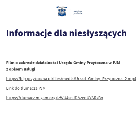
Informacje dla niesłyszących
Film o zakresie działalności Urzędu Gminy Przytoczna w PJM
z opisem usługi
https://bip.przytoczna.pl/files/media/Urzad_Gminy_Przytoczna_2.mp4
Link do tłumacza PJM
https://tlumacz.migam.org/izWU4snJDAzenUYARxBo