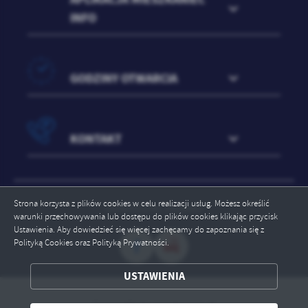
INFO
GODZINY OTWARCIA
KONTAKT
Strona korzysta z plików cookies w celu realizacji usług. Możesz określić
ODWIEDZIN: 1458982
warunki przechowywania lub dostępu do plików cookies klikając przycisk
Ustawienia. Aby dowiedzieć się więcej zachęcamy do zapoznania się z
Polityką Cookies oraz Polityką Prywatności.
ZAPISZ WYBRANE
USTAWIENIA
ODRZUĆ WSZYSTKIE
Copyright by przytoczna.pl