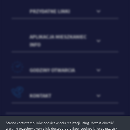
PRZYDATNE LINKI
APLIKACJA MIESZKANIEC
INFO
GODZINY OTWARCIA
KONTAKT
Strona korzysta z plików cookies w celu realizacji usług. Możesz określić
ODWIEDZIN: 1459144
warunki przechowywania lub dostępu do plików cookies klikając przycisk