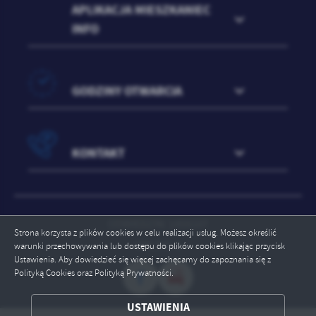
APLIKACJA MIESZKANIEC
INFO
GODZINY OTWARCIA
KONTAKT
ODWIEDZIN: 1459107
Strona korzysta z plików cookies w celu realizacji usług. Możesz określić
ONLINE: 1
warunki przechowywania lub dostępu do plików cookies klikając przycisk
Ustawienia. Aby dowiedzieć się więcej zachęcamy do zapoznania się z
Polityką Cookies oraz Polityką Prywatności.
ZAPISZ WYBRANE
USTAWIENIA