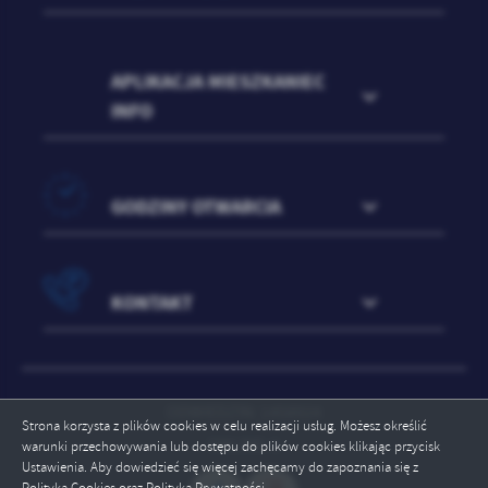
APLIKACJA MIESZKANIEC
INFO
GODZINY OTWARCIA
KONTAKT
ODWIEDZIN: 1458924
Strona korzysta z plików cookies w celu realizacji usług. Możesz określić
ONLINE: 5
warunki przechowywania lub dostępu do plików cookies klikając przycisk
Ustawienia. Aby dowiedzieć się więcej zachęcamy do zapoznania się z
Polityką Cookies oraz Polityką Prywatności.