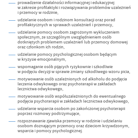
prowadzenie działalności informacyjnej i edukacyjnej
w zakresie profilaktyki i rozwiązywania problemów uzależnień
i przemocy w rodzinie,
udzielanie osobom i rodzinom konsultacji oraz porad
profilaktycznych w sprawach uzależnień i przemocy,
udzielanie pomocy osobom zagrożonym wykluczeniem
społecznym, ze szczególnym uwzględnieniem osób
dotkniętych problemem uzależnień lub przemocy domowej
oraz członkom ich rodzin,
udzielanie pomocy psychologicznej osobom będącym
w kryzysie emocjonalnym,
wspomaganie osób pijących ryzykownie i szkodliwie
w podjęciu decyzji w sprawie zmiany szkodliwego wzoru picia,
motywowanie osób uzależnionych od alkoholu do podjęcia
leczenia odwykowego oraz psychoterapii w zakładach
lecznictwa odwykowego,
motywowanie osób współuzależnionych do ewentualnego
podjęcia psychoterapii w zakładach lecznictwa odwykowego,
udzielanie wsparcia osobom po zakończonej psychoterapii
poprzez rozmowy podtrzymujące,
rozpoznawanie zjawiska przemocy w rodzinie i udzielaniu
osobom doznającym przemocy oraz dzieciom krzywdzonym,
wsparcia i pomocy psychologicznej.